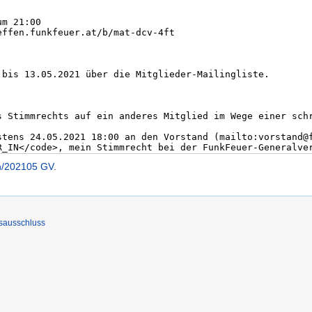
n/202105 GV
.
sausschluss