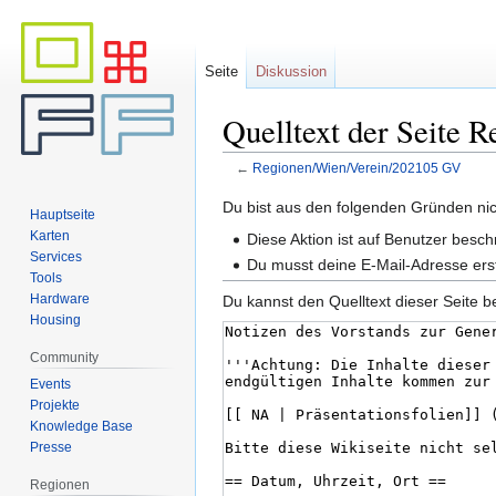
Seite
Diskussion
Quelltext der Seite
←
Regionen/Wien/Verein/202105 GV
Zur
Zur
Du bist aus den folgenden Gründen nich
Hauptseite
Navigation
Suche
Karten
Diese Aktion ist auf Benutzer besch
springen
springen
Services
Du musst deine E-Mail-Adresse erst
Tools
Hardware
Du kannst den Quelltext dieser Seite b
Housing
Community
Events
Projekte
Knowledge Base
Presse
Regionen