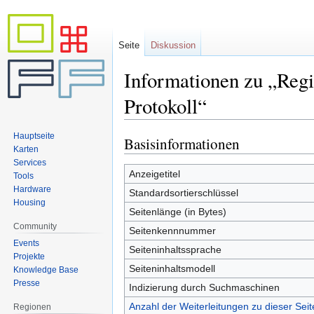
Seite
Diskussion
Informationen zu „Re
Protokoll“
Hauptseite
Basisinformationen
Zur
Zur
Karten
Navigation
Suche
Services
springen
springen
Anzeigetitel
Tools
Hardware
Standardsortierschlüssel
Housing
Seitenlänge (in Bytes)
Community
Seitenkennnummer
Events
Seiteninhaltssprache
Projekte
Seiteninhaltsmodell
Knowledge Base
Presse
Indizierung durch Suchmaschinen
Anzahl der Weiterleitungen zu dieser Seit
Regionen