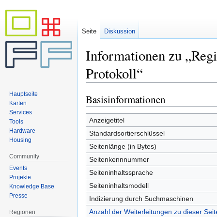
Seite
Diskussion
Informationen zu „Re
Protokoll“
Hauptseite
Basisinformationen
Zur
Zur
Karten
Navigation
Suche
Services
springen
springen
Anzeigetitel
Tools
Hardware
Standardsortierschlüssel
Housing
Seitenlänge (in Bytes)
Community
Seitenkennnummer
Events
Seiteninhaltssprache
Projekte
Seiteninhaltsmodell
Knowledge Base
Presse
Indizierung durch Suchmaschinen
Anzahl der Weiterleitungen zu dieser Seit
Regionen