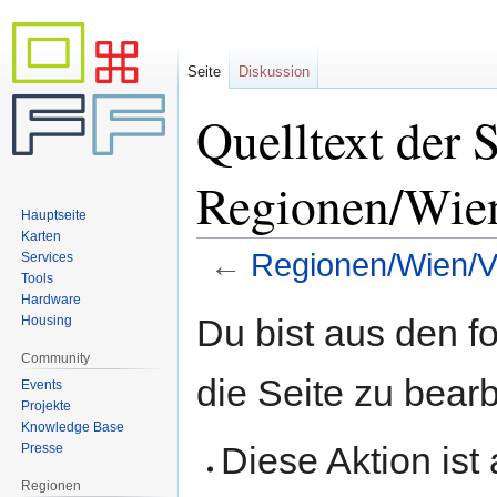
Seite
Diskussion
Quelltext der S
Regionen/Wie
Hauptseite
Karten
←
Regionen/Wien/V
Services
Tools
Hardware
Zur
Zur
Du bist aus den f
Housing
Navigation
Suche
Community
springen
springen
die Seite zu bearb
Events
Projekte
Knowledge Base
Diese Aktion ist
Presse
Regionen