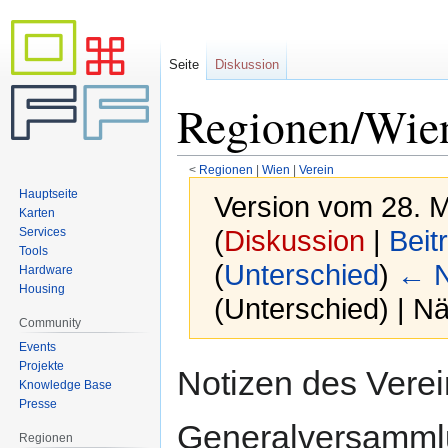
Seite
Diskussion
Regionen/Wie
<
Regionen
‎ |
Wien
‎ |
Verein
Hauptseite
Version vom 28. M
Karten
Services
(
Diskussion
|
Beit
Tools
(
Unterschied
)
← N
Hardware
Housing
(Unterschied) | N
Community
Events
Zur
Zur
Projekte
Notizen des Verei
Knowledge Base
Navigation
Suche
Presse
springen
springen
Generalversamml
Regionen