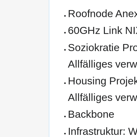
Roofnode Anex
60GHz Link N
Soziokratie Pr
Allfälliges ver
Housing Projek
Allfälliges ver
Backbone
Infrastruktur: 