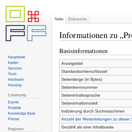
Seite
Diskussion
Informationen zu „Pr
Basisinformationen
Zur
Zur
Navigation
Suche
Hauptseite
springen
springen
Karten
Anzeigetitel
Services
Standardsortierschlüssel
Tools
Seitenlänge (in Bytes)
Hardware
Housing
Seitenkennnummer
Seiteninhaltssprache
Community
Events
Seiteninhaltsmodell
Projekte
Indizierung durch Suchmaschinen
Knowledge Base
Anzahl der Weiterleitungen zu dieser 
Presse
Gezählt als eine Inhaltsseite
Regionen