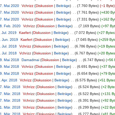
17. Mai 2020
‎
Vchrizz
Diskussion
Beiträge
‎
7.760 Bytes
−1 Byte
17. Mai 2020
‎
Vchrizz
Diskussion
Beiträge
‎
7.761 Bytes
+430 By
17. Mai 2020
‎
Vchrizz
Diskussion
Beiträge
‎
7.331 Bytes
+162 By
18. Feb. 2020
‎
Vchrizz
Diskussion
Beiträge
‎
7.169 Bytes
+97 By
. Jul. 2019
‎
Kaefert
Diskussion
Beiträge
‎
7.072 Bytes
+27 Bytes
. Jun. 2019
‎
Kaefert
Diskussion
Beiträge
‎
7.045 Bytes
+259 Byt
. Jul. 2018
‎
Vchrizz
Diskussion
Beiträge
‎
6.786 Bytes
+19 Bytes
. Jul. 2018
‎
Vchrizz
Diskussion
Beiträge
‎
6.767 Bytes
+20 Bytes
19. Mai 2018
‎
Damadmai
Diskussion
Beiträge
‎
6.747 Bytes
+56 
19. Mai 2018
‎
Vchrizz
Diskussion
Beiträge
‎
6.691 Bytes
+37 Byt
19. Mai 2018
‎
Vchrizz
Diskussion
Beiträge
‎
6.654 Bytes
+79 Byt
. Apr. 2018
‎
Vchrizz
Diskussion
Beiträge
‎
6.575 Bytes
+51 Byte
27. Mär. 2018
‎
Vchrizz
Diskussion
Beiträge
‎
6.524 Bytes
+2 Byte
27. Mär. 2018
‎
Vchrizz
Diskussion
Beiträge
‎
6.522 Bytes
+131 B
27. Mär. 2018
‎
Vchrizz
Diskussion
Beiträge
‎
6.391 Bytes
+92 Byt
21. Mär. 2018
‎
Vchrizz
Diskussion
Beiträge
‎
6.299 Bytes
+22 Byt
21. Mär. 2018
‎
Vchrizz
Diskussion
Beiträge
‎
6.277 Bytes
+81 Byt