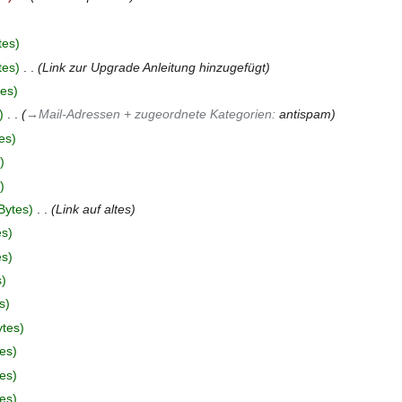
tes
tes
‎
Link zur Upgrade Anleitung hinzugefügt
tes
‎
→‎Mail-Adressen + zugeordnete Kategorien
:
antispam
es
Bytes
‎
Link auf altes
es
es
s
s
ytes
es
es
es