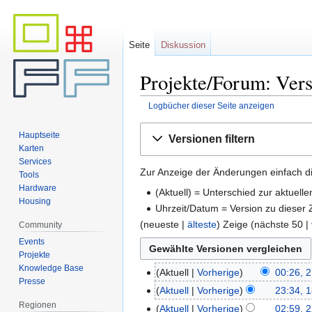
Seite
Diskussion
Projekte/Forum: Vers
Logbücher dieser Seite anzeigen
Zur
Zur
Hauptseite
Versionen filtern
Navigation
Suche
Karten
springen
springen
Services
Zur Anzeige der Änderungen einfach di
Tools
Hardware
(Aktuell) = Unterschied zur aktuell
Housing
Uhrzeit/Datum = Version zu dieser
(neueste |
älteste
) Zeige (nächste 50 |
Community
Events
Projekte
Knowledge Base
Aktuell
Vorherige
00:26, 
Presse
Aktuell
Vorherige
23:34, 1
Regionen
Aktuell
Vorherige
02:59, 