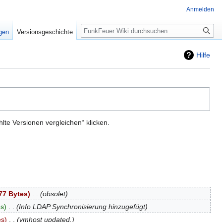
Anmelden
Suche
igen
Versionsgeschichte
Hilfe
te Versionen vergleichen“ klicken.
77 Bytes
‎
obsolet
es
‎
Info LDAP Synchronisierung hinzugefügt
es
‎
vmhost updated.