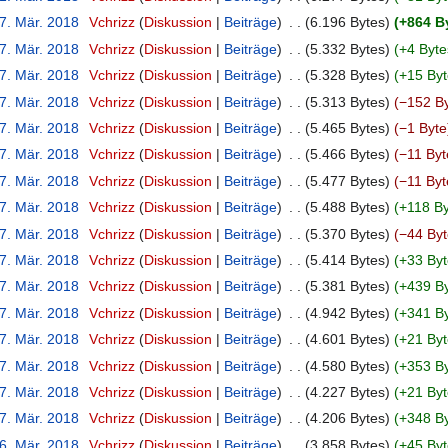
17. Mär. 2018
‎
Vchrizz
Diskussion
Beiträge
‎
6.196 Bytes
+864 B
17. Mär. 2018
‎
Vchrizz
Diskussion
Beiträge
‎
5.332 Bytes
+4 Byte
17. Mär. 2018
‎
Vchrizz
Diskussion
Beiträge
‎
5.328 Bytes
+15 Byt
17. Mär. 2018
‎
Vchrizz
Diskussion
Beiträge
‎
5.313 Bytes
−152 B
17. Mär. 2018
‎
Vchrizz
Diskussion
Beiträge
‎
5.465 Bytes
−1 Byte
17. Mär. 2018
‎
Vchrizz
Diskussion
Beiträge
‎
5.466 Bytes
−11 Byt
17. Mär. 2018
‎
Vchrizz
Diskussion
Beiträge
‎
5.477 Bytes
−11 Byt
17. Mär. 2018
‎
Vchrizz
Diskussion
Beiträge
‎
5.488 Bytes
+118 By
17. Mär. 2018
‎
Vchrizz
Diskussion
Beiträge
‎
5.370 Bytes
−44 Byt
17. Mär. 2018
‎
Vchrizz
Diskussion
Beiträge
‎
5.414 Bytes
+33 Byt
17. Mär. 2018
‎
Vchrizz
Diskussion
Beiträge
‎
5.381 Bytes
+439 B
17. Mär. 2018
‎
Vchrizz
Diskussion
Beiträge
‎
4.942 Bytes
+341 B
17. Mär. 2018
‎
Vchrizz
Diskussion
Beiträge
‎
4.601 Bytes
+21 Byt
17. Mär. 2018
‎
Vchrizz
Diskussion
Beiträge
‎
4.580 Bytes
+353 B
17. Mär. 2018
‎
Vchrizz
Diskussion
Beiträge
‎
4.227 Bytes
+21 Byt
17. Mär. 2018
‎
Vchrizz
Diskussion
Beiträge
‎
4.206 Bytes
+348 B
16. Mär. 2018
‎
Vchrizz
Diskussion
Beiträge
‎
3.858 Bytes
+45 Byt