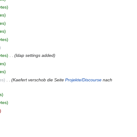
ytes
es
es
es
ytes
ytes
‎
ldap settings added
es
es
es
‎
Kaefert verschob die Seite
Projekte/Discourse
nach
s
ytes