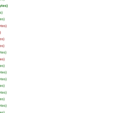
ytes
s
es
ytes
es
es
tes
es
es
ytes
ytes
es
ytes
es
ytes
es