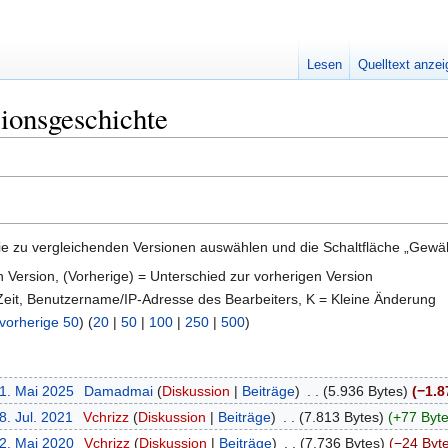
Lesen
Quelltext anze
ionsgeschichte
e zu vergleichenden Versionen auswählen und die Schaltfläche „Gewähl
en Version, (Vorherige) = Unterschied zur vorherigen Version
 Zeit, Benutzername/IP-Adresse des Bearbeiters, K = Kleine Änderung
vorherige 50
) (
20
|
50
|
100
|
250
|
500
)
21. Mai 2025
‎
Damadmai
Diskussion
Beiträge
‎
5.936 Bytes
−1.8
8. Jul. 2021
‎
Vchrizz
Diskussion
Beiträge
‎
7.813 Bytes
+77 Byt
22. Mai 2020
‎
Vchrizz
Diskussion
Beiträge
‎
7.736 Bytes
−24 Byt