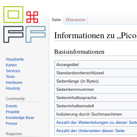
Seite
Diskussion
Informationen zu „Pic
Basisinformationen
Zur
Zur
Navigation
Suche
Hauptseite
springen
springen
Anzeigetitel
Karten
Services
Standardsortierschlüssel
Tools
Seitenlänge (in Bytes)
Hardware
Housing
Seitenkennnummer
Seiteninhaltssprache
Community
Seiteninhaltsmodell
Events
Projekte
Indizierung durch Suchmaschinen
Knowledge Base
Anzahl der Weiterleitungen zu dieser Seit
Presse
Anzahl der Unterseiten dieser Seite
Regionen