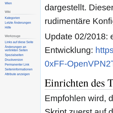
Wien
dargestellt. Dieser
Wiki
rudimentäre Konf
Kategorien
Letzte Änderungen
Hilfe
Update 02/2018: e
Werkzeuge
Links auf diese Seite
Entwicklung:
http
Änderungen an
verlinkten Seiten
Spezialseiten
Druckversion
0xFF-OpenVPN2
Permanenter Link
Seiten­informationen
Attribute anzeigen
Einrichten des 
Empfohlen wird, d
Skript zuerst au