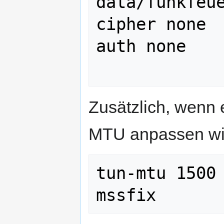
data/funkfeue
cipher none

auth none

Zusätzlich, wenn e
MTU anpassen wie
tun-mtu 1500
