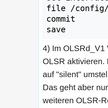
file /config/
commit

4) Im OLSRd_V1 Wi
OLSR aktivieren.
auf "silent" umste
Das geht aber nu
weiteren OLSR-Rou