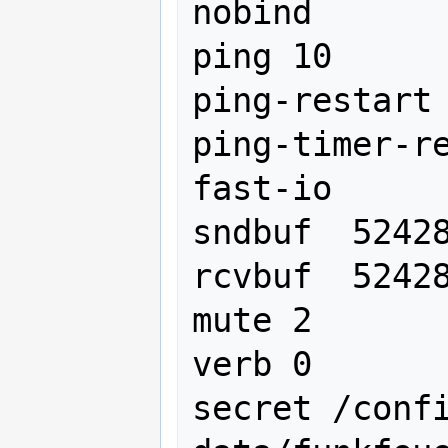
nobind

ping 10

ping-restart 
ping-timer-re
fast-io

sndbuf  52428
rcvbuf  52428
mute 2

verb 0

secret /conf