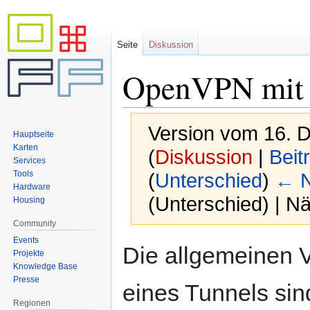
Seite
Diskussion
OpenVPN mit 
Version vom 16. 
Hauptseite
Karten
(
Diskussion
|
Beit
Services
Tools
(
Unterschied
)
← N
Hardware
(Unterschied) | N
Housing
Community
Events
Zur
Zur
Die allgemeinen 
Projekte
Navigation
Suche
Knowledge Base
springen
springen
Presse
eines Tunnels sin
Regionen