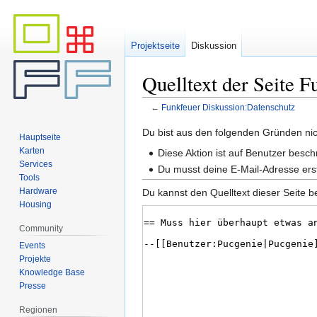
Projektseite
Diskussion
Quelltext der Seite 
←
Funkfeuer Diskussion:Datenschutz
Zur
Zur
Du bist aus den folgenden Gründen nich
Hauptseite
Navigation
Suche
Karten
Diese Aktion ist auf Benutzer besch
springen
springen
Services
Du musst deine E-Mail-Adresse erst
Tools
Hardware
Du kannst den Quelltext dieser Seite b
Housing
Community
Events
Projekte
Knowledge Base
Presse
Regionen