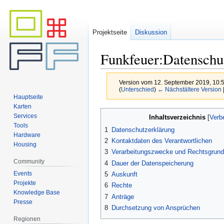
Projektseite
Diskussion
Funkfeuer:Datenschu
Version vom 12. September 2019, 10:
(
Unterschied
)
← Nächstältere Version
Hauptseite
Karten
Zur
Zur
Services
Inhaltsverzeichnis
Navigation
Suche
Tools
1
Datenschutzerklärung
springen
springen
Hardware
2
Kontaktdaten des Verantwortlichen
Housing
3
Verarbeitungszwecke und Rechtsgrundl
Community
4
Dauer der Datenspeicherung
Events
5
Auskunft
Projekte
6
Rechte
Knowledge Base
7
Anträge
Presse
8
Durchsetzung von Ansprüchen
Regionen