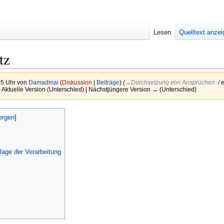
Lesen
Quelltext anze
tz
55 Uhr von
Damadmai
(
Diskussion
|
Beiträge
)
(
→‎Durchsetzung von Ansprüchen
:
/ 
| Aktuelle Version (Unterschied) | Nächstjüngere Version → (Unterschied)
age der Verarbeitung