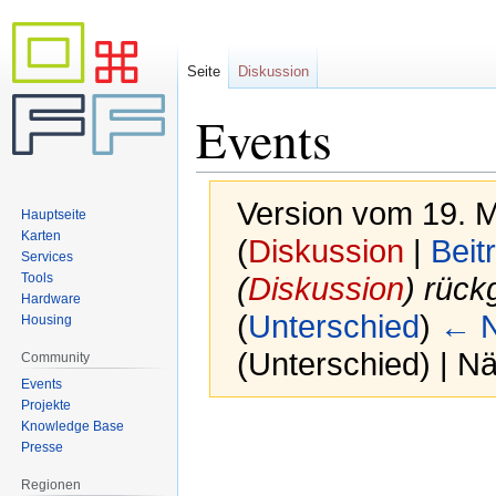
Seite
Diskussion
Events
Version vom 19. 
Hauptseite
Karten
(
Diskussion
|
Beit
Services
Tools
(
Diskussion
) rück
Hardware
(
Unterschied
)
← N
Housing
(Unterschied) | N
Community
Events
Projekte
Knowledge Base
Zur
Zur
Presse
Navigation
Suche
springen
springen
Regionen