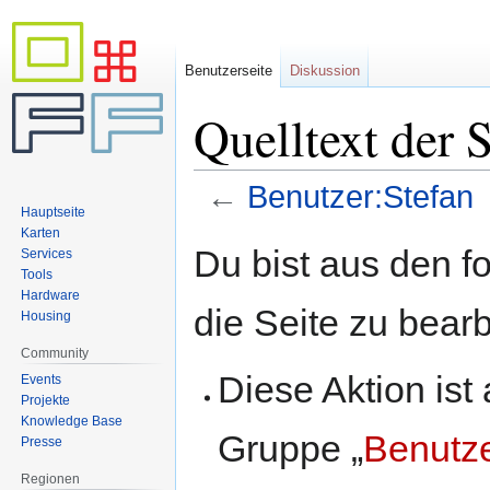
Benutzerseite
Diskussion
Quelltext der 
←
Benutzer:Stefan
Hauptseite
Karten
Zur
Zur
Du bist aus den f
Services
Navigation
Suche
Tools
springen
springen
Hardware
die Seite zu bearb
Housing
Community
Diese Aktion ist
Events
Projekte
Knowledge Base
Gruppe „
Benutz
Presse
Regionen