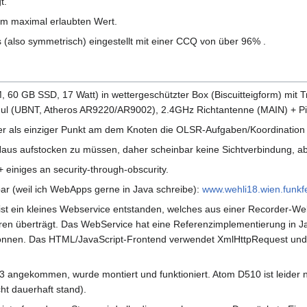
t.
em maximal erlaubten Wert.
 (also symmetrisch) eingestellt mit einer CCQ von über 96% .
0 GB SSD, 17 Watt) in wettergeschützter Box (Biscuitteigform) mit Tro
ul (UBNT, Atheros AR9220/AR9002), 2.4GHz Richtantenne (MAIN) + Pig
, der als einziger Punkt am dem Knoten die OLSR-Aufgaben/Koordinatio
 Haus aufstocken zu müssen, daher scheinbar keine Sichtverbindung, a
 einiges an security-through-obscurity.
bar (weil ich WebApps gerne in Java schreibe):
www.wehli18.wien.funkf
t ein kleines Webservice entstanden, welches aus einer Recorder-WebA
en überträgt. Das WebService hat eine Referenzimplementierung in Ja
können. Das HTML/JavaScript-Frontend verwendet XmlHttpRequest und 
 angekommen, wurde montiert und funktioniert. Atom D510 ist leider n
ht dauerhaft stand).