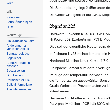
auch OLSR und sowieso RX lahmgeleg
Wien
Die Sendeleistung liegt 2 dBm unter d
Wiki
Die Geschwindigkeit ist auf 13/13 Mbps
Kategorien
Letzte Änderungen
2bgn5an225
Hilfe
Hardware: Foxconn nT-510 (2 GB RAM, 6
Werkzeuge
Hi-Power 802.11a/b/g/n miniPCI-E Mod
Links auf diese Seite
Änderungen an
Dies soll der eigentliche Router sein
verlinkten Seiten
In Richtung ley23 meinte jemand, ein
Benutzerbeiträge
Logbücher
Hardened Mainline Linux-Kernel 4.7.0 +
Benutzergruppen
ansehen
Ein Apache Tomcat 9 ist darauf verfüg
Spezialseiten
Im Zuge der Temperaturüberwachung is
Druckversion
die Temperaturen ausgewählter Sensor
Permanenter Link
Seiten­informationen
Gratis-Webspace-Provider laufen zu 
Attribute anzeigen
aktualisieren.
Der neue CPU-Lüfter ist am 2016-06-03
Platz passiv kühlbar (PCB hält 80°C nic