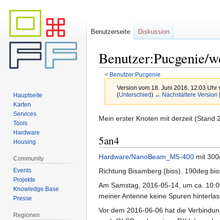
Benutzerseite
Diskussion
Benutzer:Pucgenie/w
<
Benutzer:Pucgenie
Version vom 18. Juni 2016, 12:03 Uhr
(
Unterschied
)
← Nächstältere Version
Hauptseite
Karten
Services
Zur
Zur
Mein erster Knoten mit derzeit (Stand 
Tools
Navigation
Suche
Hardware
5an4
springen
springen
Housing
Hardware/NanoBeam_M5-400
mit 300e
Community
Events
Richtung Bisamberg (biss). 190deg.biss 
Projekte
Am Samstag, 2016-05-14, um ca. 10:00 h
Knowledge Base
meiner Antenne keine Spuren hinterlas
Presse
Vor dem 2016-06-06 hat die Verbindung z
Regionen