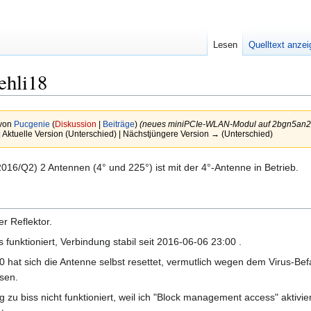
Lesen
Quelltext anze
ehli18
 von
Pucgenie
(
Diskussion
|
Beiträge
)
(neues miniPCIe-WLAN-Modul auf 2bgn5an2
| Aktuelle Version (Unterschied) | Nächstjüngere Version → (Unterschied)
2016/Q2) 2 Antennen (4° und 225°) ist mit der 4°-Antenne in Betrieb.
r Reflektor.
funktioniert, Verbindung stabil seit 2016-06-06 23:00 .
at sich die Antenne selbst resettet, vermutlich wegen dem Virus-Befal
sen.
u biss nicht funktioniert, weil ich "Block management access" aktivier