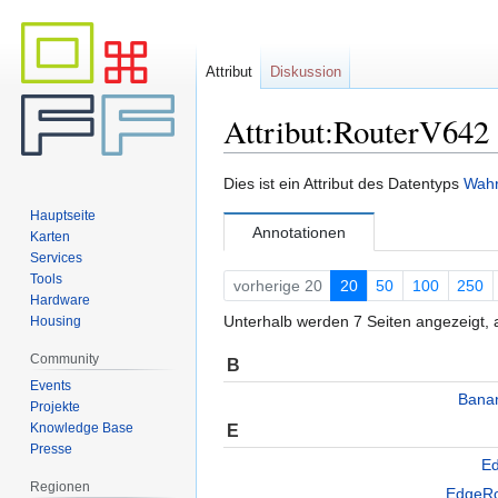
Attribut
Diskussion
Attribut:RouterV642
Zur
Zur
Dies ist ein Attribut des Datentyps
Wahr
Navigation
Suche
Hauptseite
springen
springen
Annotationen
Karten
Services
Tools
vorherige 20
20
50
100
250
Hardware
Unterhalb werden 7 Seiten angezeigt, a
Housing
Community
B
Events
Bana
Projekte
Knowledge Base
E
Presse
Ed
Regionen
EdgeRo