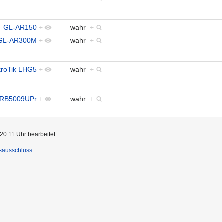
GL-AR150
+
wahr
+
GL-AR300M
+
wahr
+
kroTik LHG5
+
wahr
+
RB5009UPr
+
wahr
+
20:11 Uhr bearbeitet.
sausschluss