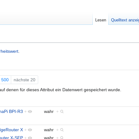
Lesen
Quelltext anze
heitswert
.
500
nächste 20
uf denen für dieses Attribut ein Datenwert gespeichert wurde.
naPi BPI-R3
+
wahr
+
geRouter X
+
wahr
+
uter X-SFP
+
wahr
+