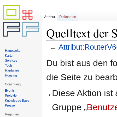
Attribut
Diskussion
Quelltext der 
←
Attribut:RouterV
Hauptseite
Karten
Zur
Zur
Du bist aus den f
Services
Navigation
Suche
Tools
springen
springen
Hardware
die Seite zu bearb
Housing
Community
Diese Aktion ist
Events
Projekte
Knowledge Base
Gruppe „
Benutz
Presse
Regionen