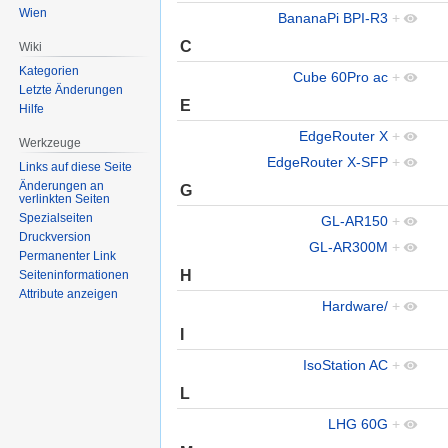
Wien
BananaPi BPI-R3
+
C
Wiki
Kategorien
Cube 60Pro ac
+
Letzte Änderungen
E
Hilfe
EdgeRouter X
+
Werkzeuge
EdgeRouter X-SFP
+
Links auf diese Seite
Änderungen an
G
verlinkten Seiten
Spezialseiten
GL-AR150
+
Druckversion
GL-AR300M
+
Permanenter Link
H
Seiten­informationen
Attribute anzeigen
Hardware/
+
I
IsoStation AC
+
L
LHG 60G
+