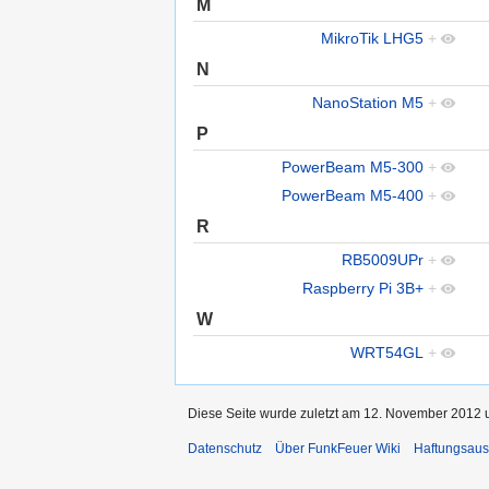
M
MikroTik LHG5
+
N
NanoStation M5
+
P
PowerBeam M5-300
+
PowerBeam M5-400
+
R
RB5009UPr
+
Raspberry Pi 3B+
+
W
WRT54GL
+
Diese Seite wurde zuletzt am 12. November 2012 u
Datenschutz
Über FunkFeuer Wiki
Haftungsaus