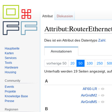
Attribut
Diskussion
Attribut:RouterEtherne
Zur
Zur
Dies ist ein Attribut des Datentyps
Zahl
.
Navigation
Suche
Hauptseite
springen
springen
Annotationen
Karten
Services
Tools
vorherige 50
20
50
100
250
50
Hardware
Unterhalb werden 19 Seiten angezeigt, auf
Housing
A
Community
Events
AF60-LR
+
Projekte
AirGridM2
+
Knowledge Base
Presse
AirGridM5
+
B
Regionen