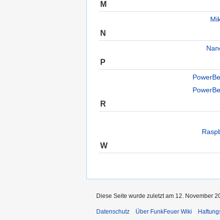
M
Mi
N
Nan
P
PowerB
PowerB
R
Raspb
W
Diese Seite wurde zuletzt am 12. November 2
Datenschutz
Über FunkFeuer Wiki
Haftung