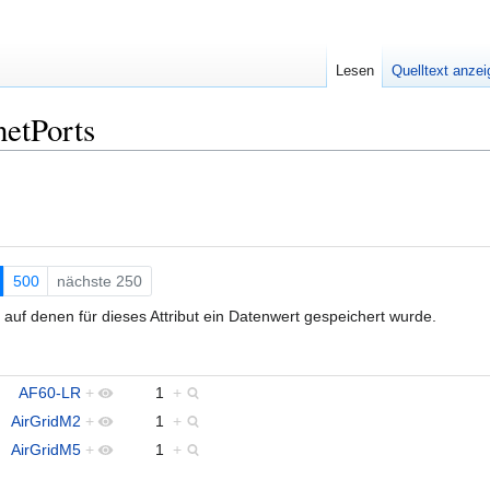
Lesen
Quelltext anze
netPorts
.
500
nächste 250
auf denen für dieses Attribut ein Datenwert gespeichert wurde.
AF60-LR
+
1
+
AirGridM2
+
1
+
AirGridM5
+
1
+