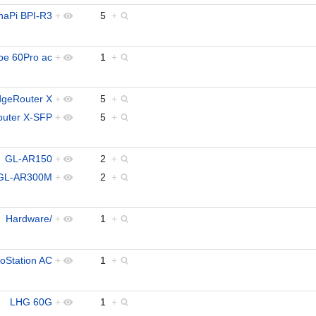
naPi BPI-R3
+
5
+
be 60Pro ac
+
1
+
geRouter X
+
5
+
uter X-SFP
+
5
+
GL-AR150
+
2
+
GL-AR300M
+
2
+
Hardware/
+
1
+
soStation AC
+
1
+
LHG 60G
+
1
+