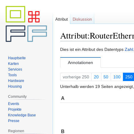
Attribut
Diskussion
Attribut:RouterEther
Zur
Zur
Dies ist ein Attribut des Datentyps
Zahl
Navigation
Suche
Hauptseite
springen
springen
Annotationen
Karten
Services
Tools
vorherige 250
20
50
100
250
Hardware
Unterhalb werden 19 Seiten angezeigt, 
Housing
Community
A
Events
Projekte
Knowledge Base
Presse
B
Regionen