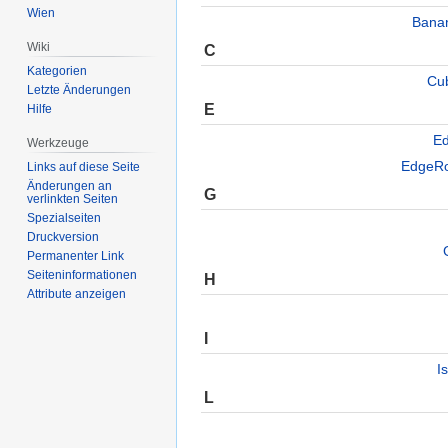
Wien
Bana
Wiki
C
Kategorien
Cu
Letzte Änderungen
E
Hilfe
Ed
Werkzeuge
EdgeRo
Links auf diese Seite
Änderungen an
G
verlinkten Seiten
Spezialseiten
Druckversion
Permanenter Link
Seiten­informationen
H
Attribute anzeigen
I
I
L