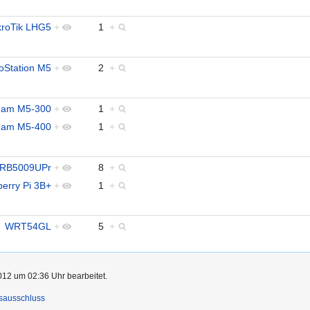
kroTik LHG5
+
1
+
oStation M5
+
2
+
eam M5-300
+
1
+
eam M5-400
+
1
+
RB5009UPr
+
8
+
erry Pi 3B+
+
1
+
WRT54GL
+
5
+
012 um 02:36 Uhr bearbeitet.
sausschluss