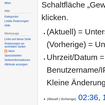
Schaltfläche „Gew
Wien
Wiki
klicken.
Kategorien
Letzte Änderungen
Hilfe
(Aktuell) = Unte
Werkzeuge
Links auf diese Seite
(Vorherige) = Un
Änderungen an
verlinkten Seiten
Atom
Uhrzeit/Datum = 
Spezialseiten
Seiten­informationen
Attribute anzeigen
Benutzername/IP
Kleine Änderun
02:36, 
Aktuell
Vorherige