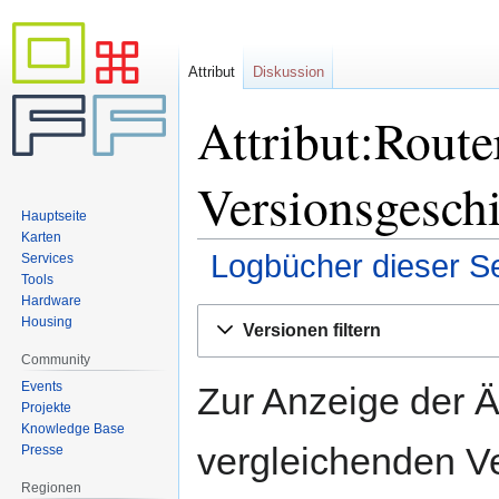
Attribut
Diskussion
Attribut:Route
Versionsgesch
Hauptseite
Karten
Logbücher dieser Se
Services
Tools
Hardware
Zur
Zur
Housing
Versionen filtern
Navigation
Suche
Community
springen
springen
Events
Zur Anzeige der 
Projekte
Knowledge Base
vergleichenden V
Presse
Regionen