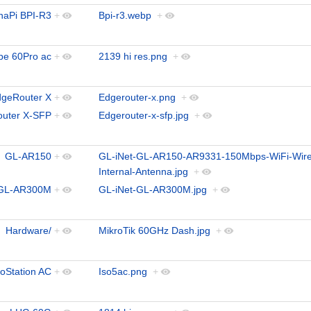
naPi BPI-R3
+
Bpi-r3.webp
+
be 60Pro ac
+
2139 hi res.png
+
geRouter X
+
Edgerouter-x.png
+
uter X-SFP
+
Edgerouter-x-sfp.jpg
+
GL-AR150
+
GL-iNet-GL-AR150-AR9331-150Mbps-WiFi-Wire
Internal-Antenna.jpg
+
GL-AR300M
+
GL-iNet-GL-AR300M.jpg
+
Hardware/
+
MikroTik 60GHz Dash.jpg
+
soStation AC
+
Iso5ac.png
+