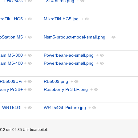
LHG 60G
+
1814 hi res.png
+
kroTik LHG5
+
MikroTikLHG5.jpg
+
oStation M5
+
Nsm5-product-model-small.png
+
eam M5-300
+
Powerbeam-ac-small.png
+
eam M5-400
+
Powerbeam-ac-small.png
+
RB5009UPr
+
RB5009.png
+
erry Pi 3B+
+
Raspberry Pi 3 B+.png
+
WRT54GL
+
WRT54GL Picture.jpg
+
012 um 02:35 Uhr bearbeitet.