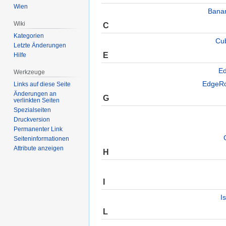
Wien
Bana
Wiki
C
Kategorien
Cu
Letzte Änderungen
E
Hilfe
Ed
Werkzeuge
EdgeRo
Links auf diese Seite
Änderungen an
G
verlinkten Seiten
Spezialseiten
Druckversion
Permanenter Link
Seiten­informationen
Attribute anzeigen
H
I
I
L