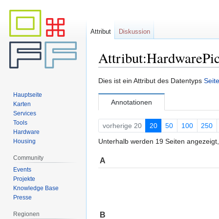
Attribut
Diskussion
Attribut:HardwarePic
Zur
Zur
Dies ist ein Attribut des Datentyps
Seit
Navigation
Suche
Hauptseite
springen
springen
Annotationen
Karten
Services
Tools
vorherige 20
20
50
100
250
Hardware
Unterhalb werden 19 Seiten angezeigt, 
Housing
Community
A
Events
Projekte
Knowledge Base
Presse
B
Regionen