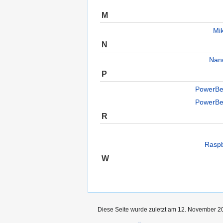
M
Mi
N
Nan
P
PowerB
PowerB
R
Raspb
W
Diese Seite wurde zuletzt am 12. November 2