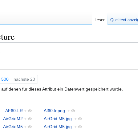
Lesen
Quelltext anze
ture
e
.
500
nächste 20
auf denen für dieses Attribut ein Datenwert gespeichert wurde.
AF60-LR
+
Af60-lr.png
+
AirGridM2
+
AirGrid M5.jpg
+
AirGridM5
+
AirGrid M5.jpg
+