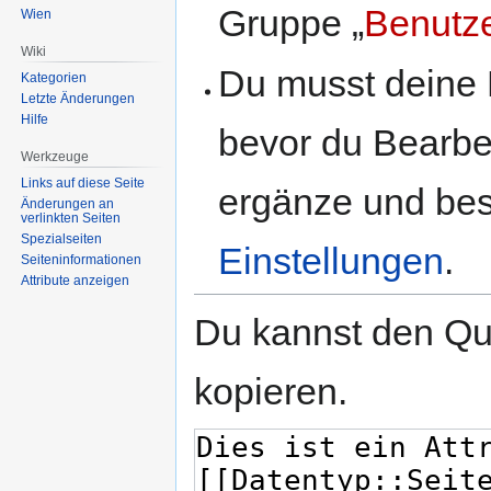
Gruppe „
Benutz
Wien
Wiki
Du musst deine 
Kategorien
Letzte Änderungen
Hilfe
bevor du Bearbe
Werkzeuge
Links auf diese Seite
ergänze und best
Änderungen an
verlinkten Seiten
Spezialseiten
Einstellungen
.
Seiten­informationen
Attribute anzeigen
Du kannst den Que
kopieren.