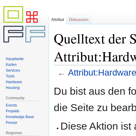
Attribut
Diskussion
Quelltext der S
Attribut:Hard
Hauptseite
Karten
←
Attribut:Hardware
Services
Tools
Hardware
Zur
Zur
Du bist aus den f
Housing
Navigation
Suche
Community
springen
springen
die Seite zu bearb
Events
Projekte
Knowledge Base
Diese Aktion ist
Presse
Regionen