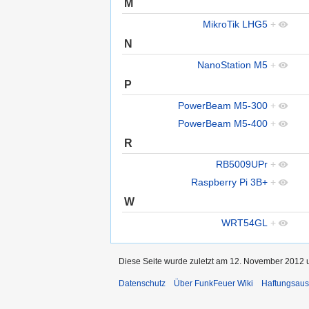
M
MikroTik LHG5
+
N
NanoStation M5
+
P
PowerBeam M5-300
+
PowerBeam M5-400
+
R
RB5009UPr
+
Raspberry Pi 3B+
+
W
WRT54GL
+
Diese Seite wurde zuletzt am 12. November 2012 u
Datenschutz
Über FunkFeuer Wiki
Haftungsaus