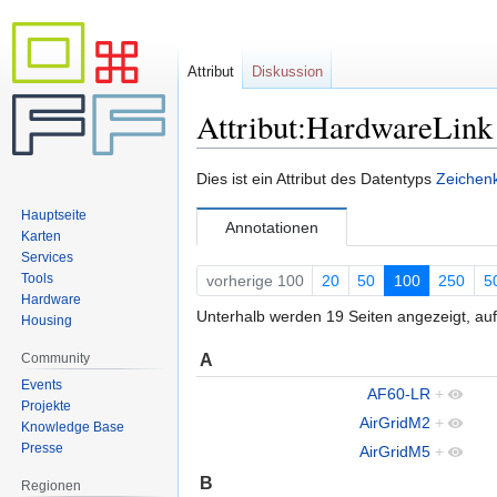
Attribut
Diskussion
Attribut:HardwareLink
Zur
Zur
Dies ist ein Attribut des Datentyps
Zeichenk
Navigation
Suche
Hauptseite
springen
springen
Annotationen
Karten
Services
Tools
vorherige 100
20
50
100
250
5
Hardware
Unterhalb werden 19 Seiten angezeigt, auf
Housing
A
Community
Events
AF60-LR
+
Projekte
AirGridM2
+
Knowledge Base
Presse
AirGridM5
+
B
Regionen