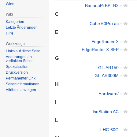
Wien
BananaPi BPI-R3
+
C
Wiki
Kategorien
Cube 60Pro ac
+
Letzte Änderungen
E
Hilfe
EdgeRouter X
+
Werkzeuge
EdgeRouter X-SFP
+
Links auf diese Seite
Änderungen an
G
verlinkten Seiten
Spezialseiten
GL-AR150
+
Druckversion
GL-AR300M
+
Permanenter Link
H
Seiten­informationen
Attribute anzeigen
Hardware/
+
I
IsoStation AC
+
L
LHG 60G
+