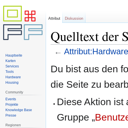
Attribut
Diskussion
Quelltext der 
←
Attribut:Hardwar
Hauptseite
Karten
Zur
Zur
Du bist aus den f
Services
Navigation
Suche
Tools
springen
springen
Hardware
die Seite zu bearb
Housing
Community
Diese Aktion ist
Events
Projekte
Knowledge Base
Gruppe „
Benutz
Presse
Regionen