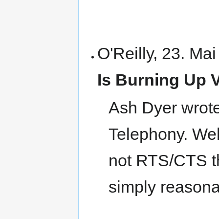
O'Reilly, 23. Ma
Is Burning Up 
Ash Dyer wrote
Telephony. Wel
not RTS/CTS th
simply reason