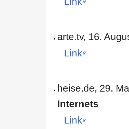
Link
arte.tv, 16. Aug
Link
heise.de, 29. M
Internets
Link