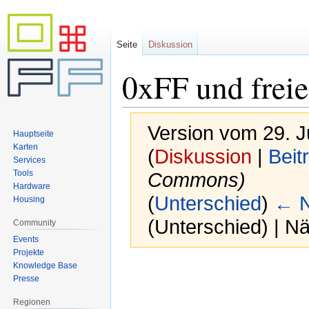
Seite
Diskussion
0xFF und freie
Version vom 29. J
Hauptseite
Karten
(
Diskussion
|
Beit
Services
Tools
Commons)
Hardware
(
Unterschied
)
← N
Housing
(Unterschied) | N
Community
Events
Projekte
Knowledge Base
Zur
Zur
Presse
Navigation
Suche
springen
springen
Regionen