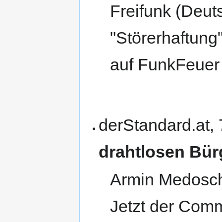
Freifunk (Deut
"Störerhaftung
auf FunkFeuer
derStandard.at,
drahtlosen Bür
Armin Medosch 
Jetzt der Comm